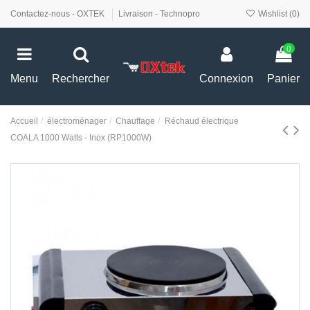
Contactez-nous - OXTEK
Livraison - Technopro
Wishlist (
0
)
0
Menu
Rechercher
Connexion
Panier
Accueil
électroménager
Chauffage
Réchaud électrique
COALA 1000 Watts - Inox (RP1000W)