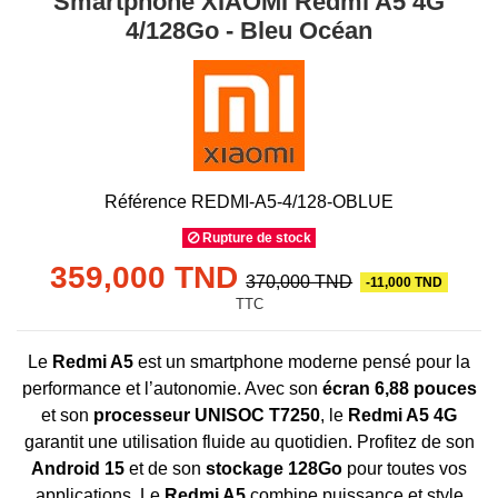
Smartphone XIAOMI Redmi A5 4G
4/128Go - Bleu Océan
Référence
REDMI-A5-4/128-OBLUE
Rupture de stock
359,000 TND
370,000 TND
-11,000 TND
TTC
Le
Redmi A5
est un smartphone moderne pensé pour la
performance et l’autonomie. Avec son
écran 6,88 pouces
et son
processeur UNISOC T7250
, le
Redmi A5 4G
garantit une utilisation fluide au quotidien. Profitez de son
Android 15
et de son
stockage 128Go
pour toutes vos
applications. Le
Redmi A5
combine puissance et style