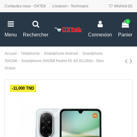
Contactez-nous - OXTEK
Livraison - Technopro
Wishlist (
0
)
0
Menu
Rechercher
Connexion
Panier
Accueil
Téléphonie
Smartphone Android
Smartphone
XIAOMI
Smartphone XIAOMI Redmi A5 4G 4/128Go - Bleu
Océan
-11,000 TND