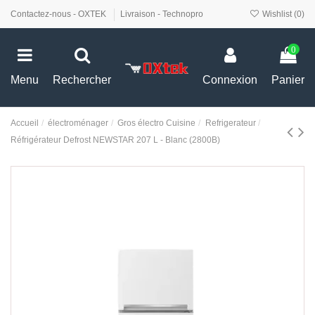
Contactez-nous - OXTEK
Livraison - Technopro
Wishlist (
0
)
0
Menu
Rechercher
Connexion
Panier
Accueil
électroménager
Gros électro Cuisine
Refrigerateur
Réfrigérateur Defrost NEWSTAR 207 L - Blanc (2800B)