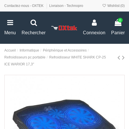
Contactez-nous - OXTEK
Livraison - Technopro
Wishlist (
0
)
0
Menu
Rechercher
Connexion
Panier
Accueil
Informatique
Périphérique et Accessoires
Refroidisseurs pc portable
Refroidisseur WHITE SHARK CP-25
ICE WARIOR 17,3"