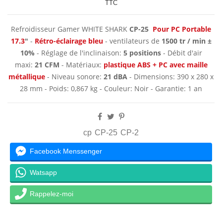
TTC
Refroidisseur Gamer WHITE SHARK
CP-25
Pour PC Portable
17.3
"
-
Rétro-éclairage bleu
- ventilateurs de
1500 tr / min ±
10%
- Réglage de l'inclinaison:
5 positions
- Débit d'air
maxi:
21 CFM
- Matériaux:
plastique ABS + PC avec maille
métallique
- Niveau sonore:
21 dBA
- Dimensions: 390 x 280 x
28 mm - Poids: 0,867 kg - Couleur: Noir - Garantie: 1 an
cp
CP-25
CP-2
Facebook Menssenger
Watsapp
Rappelez-moi