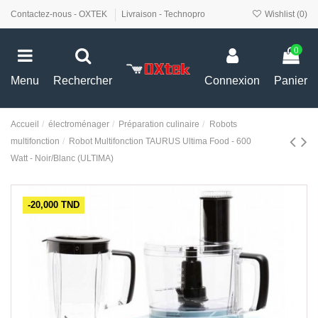
Contactez-nous - OXTEK
Livraison - Technopro
Wishlist (
0
)
0
Menu
Rechercher
Connexion
Panier
Accueil
électroménager
Préparation culinaire
Robots
multifonction
Robot Multifonction TAURUS Ultima Food - 600
Watt - Noir/Blanc (ULTIMA)
-20,000 TND