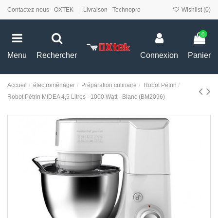
Contactez-nous - OXTEK
Livraison - Technopro
Wishlist (
0
)
0
Menu
Rechercher
Connexion
Panier
Accueil
électroménager
Préparation culinaire
Robot Pétrin
Robot Pétrin MIDEA 4,5 Litres - 1000 Watt - Blanc (BM2096)