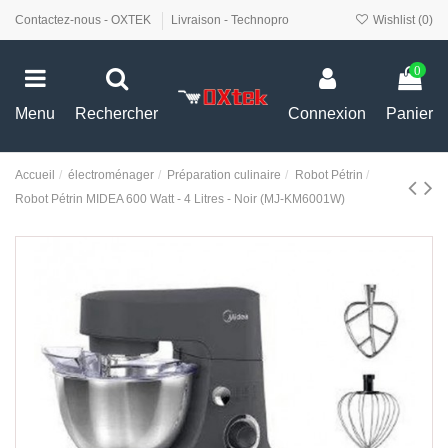
Contactez-nous - OXTEK
Livraison - Technopro
Wishlist (
0
)
0
Menu
Rechercher
Connexion
Panier
Accueil
électroménager
Préparation culinaire
Robot Pétrin
Robot Pétrin MIDEA 600 Watt - 4 Litres - Noir (MJ-KM6001W)