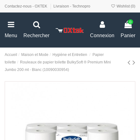
Contactez-nous - OXTEK
Livraison - Technopro
Wishlist (
0
)
0
Menu
Rechercher
Connexion
Panier
Accueil
Maison et Mode
Hygiène et Entretien
Papier
toilette
Rouleaux de papier toilette BulkySoft ® Premium Mini
Jumbo 200 mt - Blanc (10090030954)