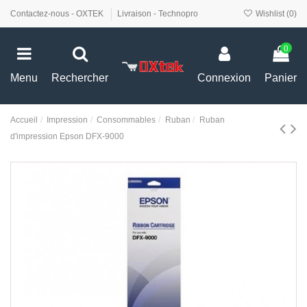
Contactez-nous - OXTEK
Livraison - Technopro
Wishlist (
0
)
0
Menu
Rechercher
Connexion
Panier
Accueil
Impression
Consommables
Ruban
Ruban
d'impression Epson DFX-9000