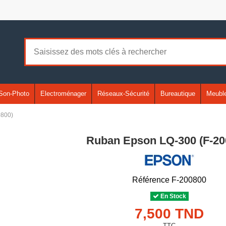
Son-Photo
Electroménager
Réseaux-Sécurité
Bureautique
Meuble
0800)
Ruban Epson LQ-300 (F-20
Référence
F-200800
En Stock
7,500 TND
TTC