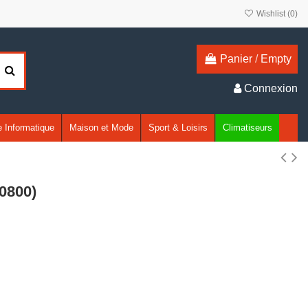
Wishlist (
0
)
Panier
/
Empty
Connexion
 Informatique
Maison et Mode
Sport & Loisirs
Climatiseurs
0800)