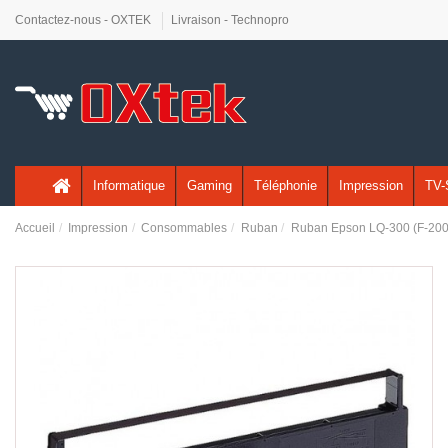
Contactez-nous - OXTEK
Livraison - Technopro
Informatique
Gaming
Téléphonie
Impression
TV-
Accueil
Impression
Consommables
Ruban
Ruban Epson LQ-300 (F-20