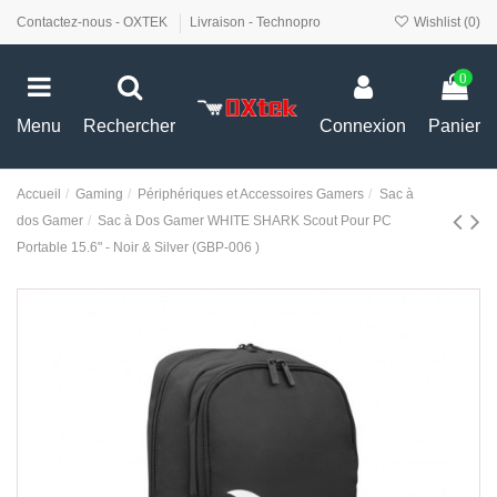
Contactez-nous - OXTEK
Livraison - Technopro
Wishlist (
0
)
0
Menu
Rechercher
Connexion
Panier
Accueil
Gaming
Périphériques et Accessoires Gamers
Sac à
dos Gamer
Sac à Dos Gamer WHITE SHARK Scout Pour PC
Portable 15.6" - Noir & Silver (GBP-006 )