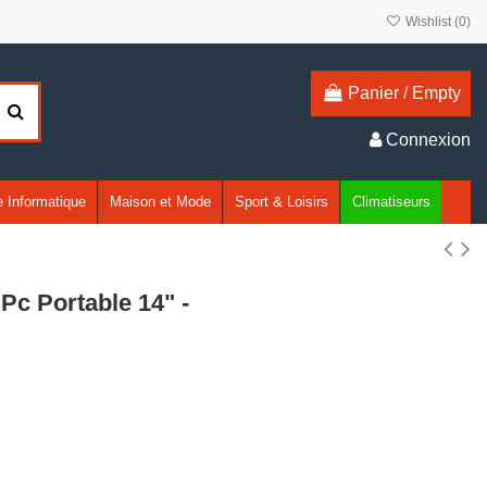
Wishlist (
0
)
Panier
/
Empty
Connexion
 Informatique
Maison et Mode
Sport & Loisirs
Climatiseurs
Pc Portable 14" -