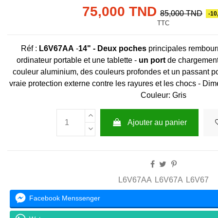
75,000 TND
85,000 TND
-10
TTC
Réf :
L6V67AA
-
14"
- Deux poches
principales rembourr
ordinateur portable et une tablette -
un port
de chargement 
couleur aluminium, des couleurs profondes et un passant p
vraie protection externe contre les rayures et les chocs - D
Couleur: Gris
Ajouter au panier
L6V67AA
L6V67A
L6V67
Facebook Menssenger