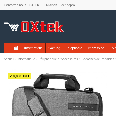
Contactez-nous - OXTEK
Livraison - Technopro
Informatique
Gaming
Téléphonie
Impression
TV-
Accueil
Informatique
Périphérique et Accessoires
Sacoches de Portables
-10,000 TND