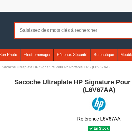
Son-Photo
Electroménager
Réseaux-Sécurité
Bureautique
Meuble
Sacoche Ultraplate HP Signature Pour Pc Portable 14" - (L6V67AA)
Sacoche Ultraplate HP Signature Pour 
(L6V67AA)
Référence
L6V67AA
En Stock