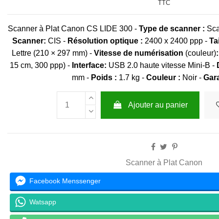
TTC
Scanner à Plat Canon CS LIDE 300 -
Type de scanner :
Sca
Scanner:
CIS -
Résolution optique :
2400 x 2400 ppp -
Ta
Lettre (210 × 297 mm) -
Vitesse de numérisation
(couleur)
:
15 cm, 300 ppp) -
Interface:
USB 2.0 haute vitesse Mini-B -
mm -
Poids :
1.7 kg -
Couleur :
Noir -
Gara
Ajouter au panier
Scanner à Plat Canon
Facebook Menssenger
Watsapp