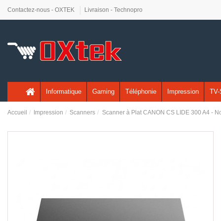
Contactez-nous - OXTEK
Livraison - Technopro
Informatique
Gaming
Téléphonie
Impression
TV-
Accueil
Impression
Scanners
Scanner à Plat CANON CS LIDE 300 A4 - No