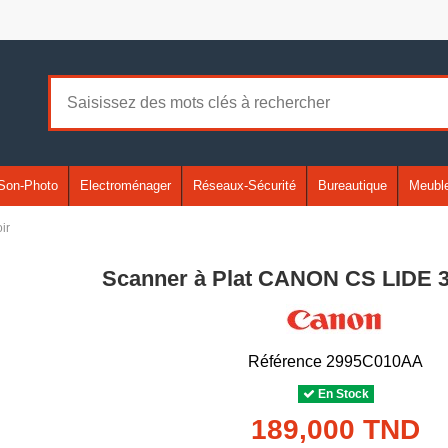
Son-Photo
Electroménager
Réseaux-Sécurité
Bureautique
Meuble
ir
Scanner à Plat CANON CS LIDE 30
Référence
2995C010AA
En Stock
189,000 TND