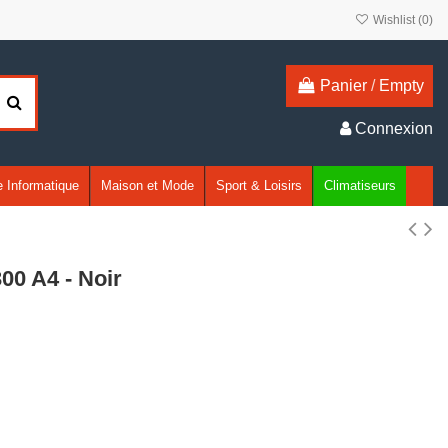
Wishlist (
0
)
Panier
/
Empty
Connexion
 Informatique
Maison et Mode
Sport & Loisirs
Climatiseurs
0 A4 - Noir