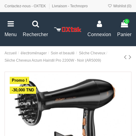
Contactez-nous - OXTEK
Livraison - Technopro
Wishlist (
0
)
0
Menu
Rechercher
Connexion
Panier
Accueil
électroménager
Soin et beauté
Sèche Cheveux
Sèche Cheveux Arzum Hairstil Pro 2200W - Noir (AR5009)
Promo !
-30,000 TND