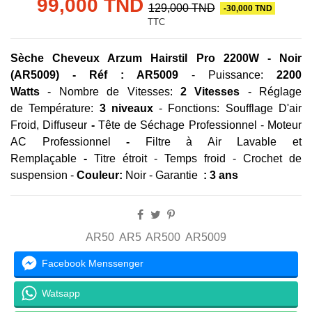
99,000 TND
129,000 TND
-30,000 TND
TTC
Sèche Cheveux Arzum Hairstil Pro 2200W - Noir
(AR5009) -
Réf : AR5009
- Puissance:
2200
Watts
- Nombre de Vitesses:
2 Vitesses
- Réglage
de Température:
3 niveaux
- Fonctions: Soufflage D'air
Froid, Diffuseur
-
Tête de Séchage Professionnel - Moteur
AC Professionnel
-
Filtre à Air Lavable et
Remplaçable
-
Titre étroit - Temps froid - Crochet de
suspension -
Couleur:
Noir -
Garantie
: 3 ans
AR50
AR5
AR500
AR5009
Facebook Menssenger
Watsapp