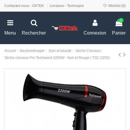
Contactez-nous - OXTEK
Livraison - Technopro
Wishlist (
0
)
0
Menu
Rechercher
Connexion
Panier
Accueil
électroménager
Soin et beauté
Sèche Cheveux
Sèche cheveux Pro Techwood 2200W - Noir et Rouge ( TSC-2255)