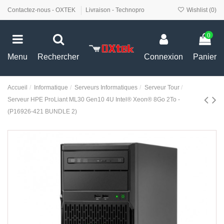
Contactez-nous - OXTEK
Livraison - Technopro
Wishlist (
0
)
0
Menu
Rechercher
Connexion
Panier
Accueil
Informatique
Serveurs Informatiques
Serveur Tour
Serveur HPE ProLiant ML30 Gen10 4U Intel® Xeon® 8Go 2To -
(P16926-421 BUNDLE 2)