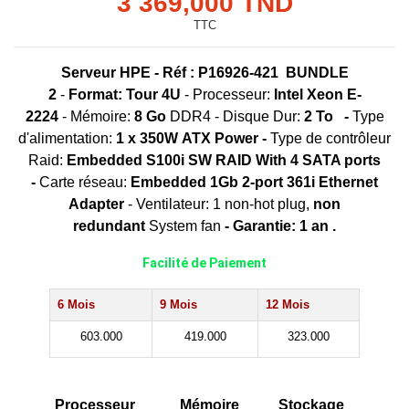
3 369,000 TND
TTC
Serveur HPE - Réf : P16926-421 BUNDLE
2
-
Format:
Tour
4U
-
Processeur:
Intel Xeon E-
2224
-
Mémoire:
8 Go
DDR4 - Disque Dur:
2
To
-
Type
d'alimentation:
1 x 350W
ATX Power
-
Type de contrôleur
Raid:
Embedded S100i SW RAID With 4 SATA ports
-
Carte réseau:
Embedded 1Gb 2-port 361i Ethernet
Adapter
- Ventilateur: 1 non-hot plug,
non
redundant
System fan
-
Garantie: 1 an .
Facilité de Paiement
6 Mois
9 Mois
12 Mois
603.000
419.000
323.000
Processeur
Mémoire
Stockage