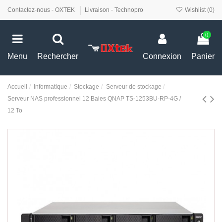
Contactez-nous - OXTEK
Livraison - Technopro
Wishlist (
0
)
0
Menu
Rechercher
Connexion
Panier
Accueil
Informatique
Stockage
Serveur de stockage
Serveur NAS professionnel 12 Baies QNAP TS-1253BU-RP-4G /
12 To