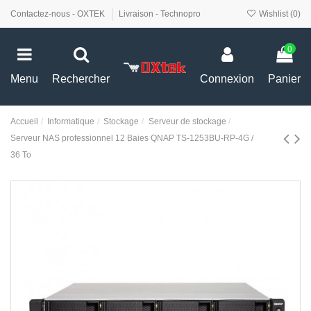
Contactez-nous - OXTEK
Livraison - Technopro
Wishlist (
0
)
0
Menu
Rechercher
Connexion
Panier
Accueil
Informatique
Stockage
Serveur de stockage
Serveur NAS professionnel 12 Baies QNAP TS-1253BU-RP-4G /
36 To