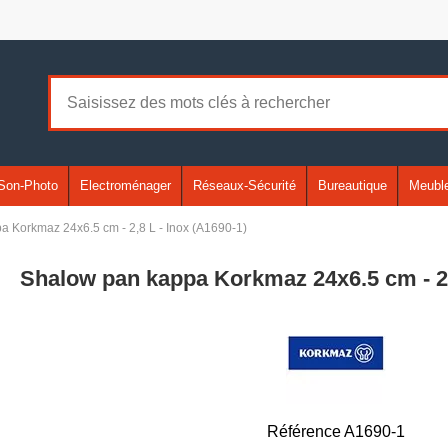
Son-Photo
Electroménager
Réseaux-Sécurité
Bureautique
Meuble
 Korkmaz 24x6.5 cm - 2,8 L - Inox (A1690-1)
Shalow pan kappa Korkmaz 24x6.5 cm - 2,
Référence
A1690-1