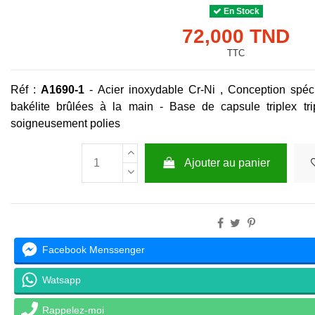
En Stock
72,000 TND
TTC
Réf :
A1690-1
-
Acier inoxydable Cr-Ni ,
Conception spéci
bakélite brûlées à la main -
Base de capsule triplex trip
soigneusement polies
Ajouter au panier
Facebook Menssenger
Watsapp
Rappelez-moi