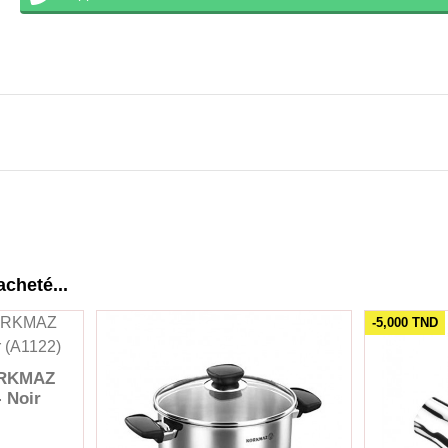
acheté...
-5,000 TND
ORKMAZ
- Noir