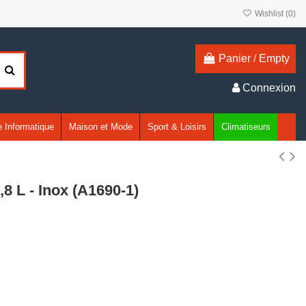
Wishlist (
0
)
Panier
/
Empty
Connexion
 Informatique
Maison et Mode
Sport & Loisirs
Climatiseurs
8 L - Inox (A1690-1)