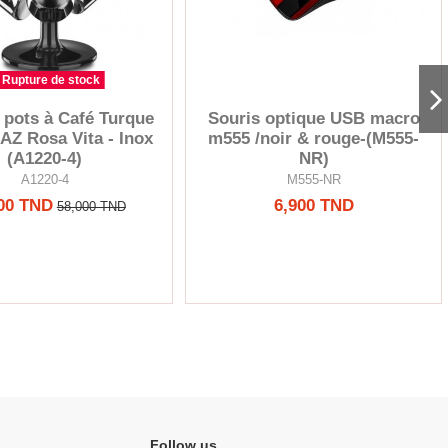
Rupture de stock
3 pots à Café Turque
Souris optique USB macro
 Rosa Vita - Inox
m555 /noir & rouge-(M555-
(A1220-4)
NR)
A1220-4
M555-NR
00 TND
6,900 TND
58,000 TND
Follow us