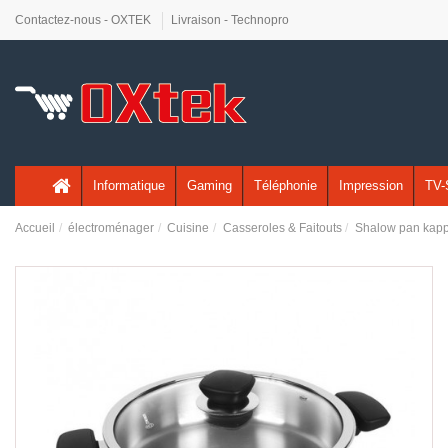
Contactez-nous - OXTEK
Livraison - Technopro
Informatique
Gaming
Téléphonie
Impression
TV-
Accueil
électroménager
Cuisine
Casseroles & Faitouts
Shalow pan kappa