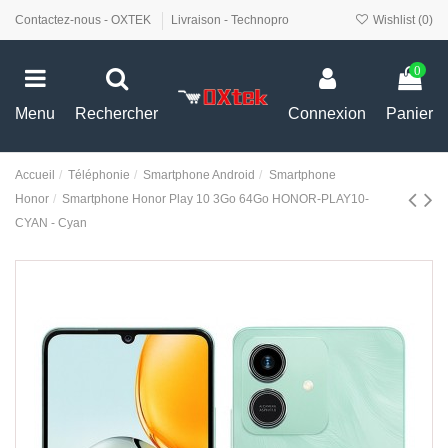
Contactez-nous - OXTEK
Livraison - Technopro
Wishlist (
0
)
0
Menu
Rechercher
Connexion
Panier
Accueil
Téléphonie
Smartphone Android
Smartphone
Honor
Smartphone Honor Play 10 3Go 64Go HONOR-PLAY10-
CYAN - Cyan