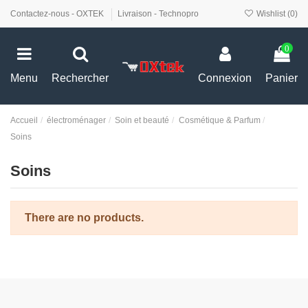
Contactez-nous - OXTEK
Livraison - Technopro
Wishlist (
0
)
0
Menu
Rechercher
Connexion
Panier
Accueil
électroménager
Soin et beauté
Cosmétique & Parfum
Soins
Soins
There are no products.