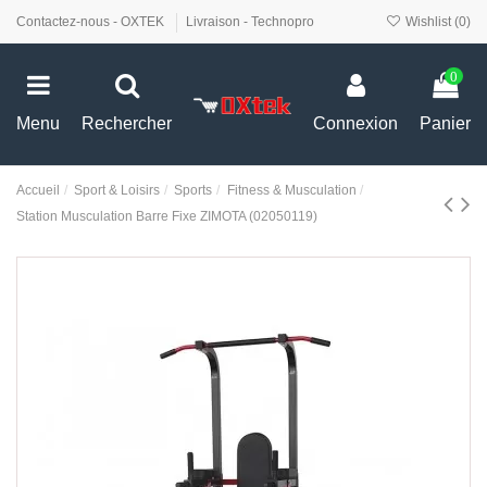
Contactez-nous - OXTEK
Livraison - Technopro
Wishlist (
0
)
0
Menu
Rechercher
Connexion
Panier
Accueil
Sport & Loisirs
Sports
Fitness & Musculation
Station Musculation Barre Fixe ZIMOTA (02050119)