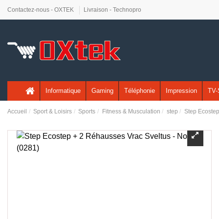
Contactez-nous - OXTEK
Livraison - Technopro
Informatique
Gaming
Téléphonie
Impression
TV-
Accueil
Sport & Loisirs
Sports
Fitness & Musculation
step
Step Ecostep