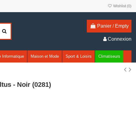
Wishlist (
0
)
Panier
/
Empty
Connexion
 Informatique
Maison et Mode
Sport & Loisirs
Climatiseurs
us - Noir (0281)