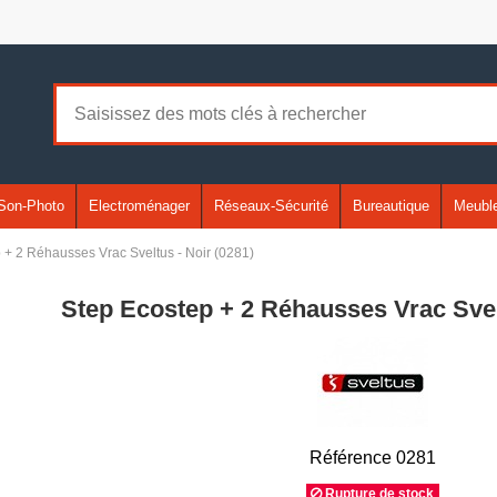
Son-Photo
Electroménager
Réseaux-Sécurité
Bureautique
Meuble
 + 2 Réhausses Vrac Sveltus - Noir (0281)
Step Ecostep + 2 Réhausses Vrac Svelt
Référence
0281
Rupture de stock