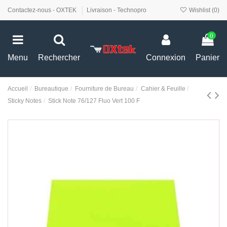
Contactez-nous - OXTEK
Livraison - Technopro
Wishlist (
0
)
0
Menu
Rechercher
Connexion
Panier
Accueil
Bureautique
Fourniture de Bureau
Cahier & Feuille
Sticky Notes
Stick Note 76/127 Fluo Vert 100 F