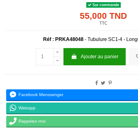
Sur commande
55,000 TND
TTC
Réf :
PRKA48048
-
Tubulure SC1-4 - Long
Ajouter au panier
Facebook Menssenger
Watsapp
Rappelez-moi