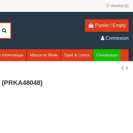
Wishlist (
0
)
Panier
/
Empty
Connexion
 Informatique
Maison et Mode
Sport & Loisirs
Climatiseurs
- (PRKA48048)