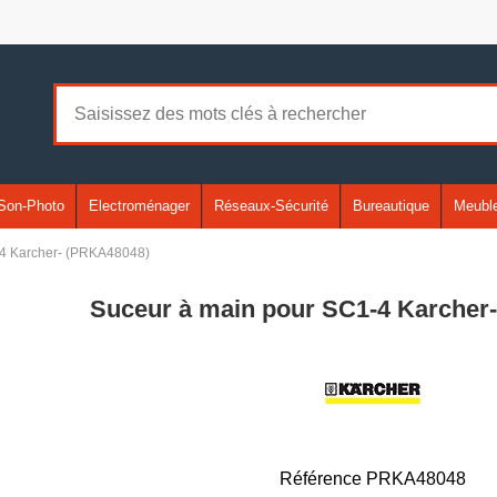
Son-Photo
Electroménager
Réseaux-Sécurité
Bureautique
Meuble
-4 Karcher- (PRKA48048)
Suceur à main pour SC1-4 Karcher
Référence
PRKA48048