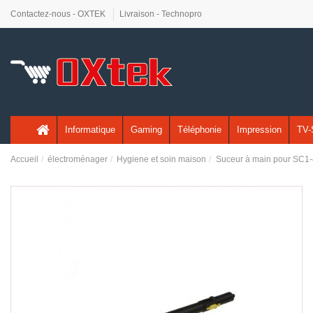
Contactez-nous - OXTEK
Livraison - Technopro
Informatique
Gaming
Téléphonie
Impression
TV-
Accueil
électroménager
Hygiene et soin maison
Suceur à main pour SC1