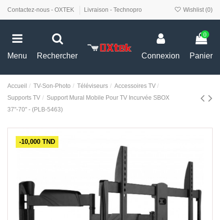
Contactez-nous - OXTEK
Livraison - Technopro
Wishlist (
0
)
0
Menu
Rechercher
Connexion
Panier
Accueil
TV-Son-Photo
Téléviseurs
Accessoires TV
Supports TV
Support Mural Mobile Pour TV Incurvée SBOX
37"-70" - (PLB-5463)
-10,000 TND