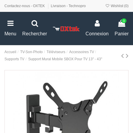
Contactez-nous - OXTEK
Livraison - Technopro
Wishlist (
0
)
0
Menu
Rechercher
Connexion
Panier
Accueil
TV-Son-Photo
Téléviseurs
Accessoires TV
Supports TV
Support Mural Mobile SBOX Pour TV 13" - 43"