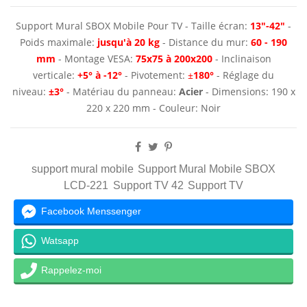
Support Mural SBOX Mobile Pour TV - Taille écran:
13"-42"
-
Poids maximale:
jusqu'à
20 kg
- Distance du mur:
60 - 190
mm
- Montage VESA:
75x75 à 200x200
- Inclinaison
verticale:
+5° à -12°
- Pivotement:
±
180°
- Réglage du
niveau:
±
3°
- Matériau du panneau:
Acier
- Dimensions: 190 x
220 x 220 mm - Couleur: Noir
support mural mobile
Support Mural Mobile SBOX
LCD-221
Support TV 42
Support TV
Facebook Menssenger
Watsapp
Rappelez-moi