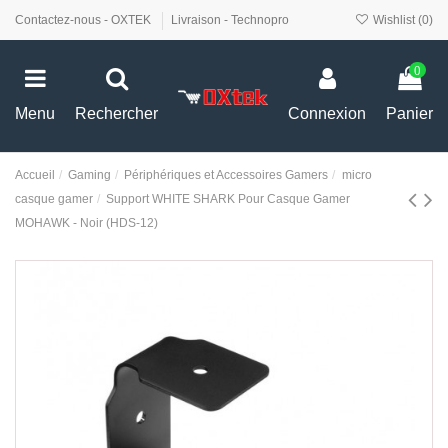
Contactez-nous - OXTEK
Livraison - Technopro
Wishlist (
0
)
0
Menu
Rechercher
Connexion
Panier
Accueil
Gaming
Périphériques et Accessoires Gamers
micro
casque gamer
Support WHITE SHARK Pour Casque Gamer
MOHAWK - Noir (HDS-12)