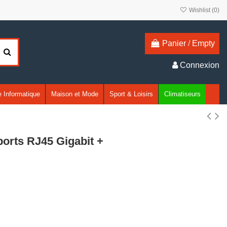
Wishlist (
0
)
Panier
/
Empty
Connexion
 Informatique
Maison et Mode
Sport & Loisirs
Climatiseurs
ports RJ45 Gigabit +
)