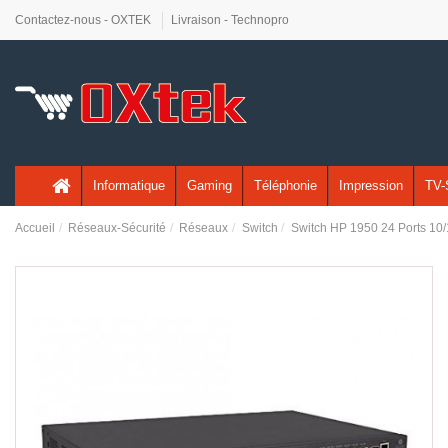
Contactez-nous - OXTEK
Livraison - Technopro
Informatique
Gaming
Téléphonie
Impression
TV-
Accueil
Réseaux-Sécurité
Réseaux
Switch
Switch HP 1950 24 Ports 10/