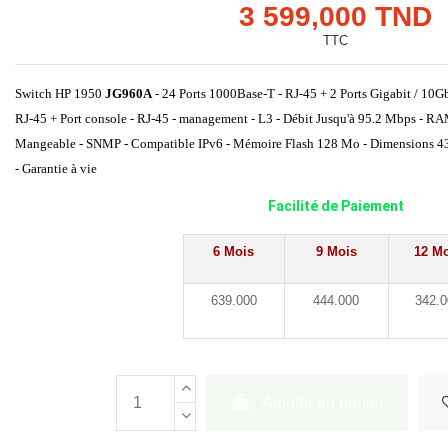
3 599,000 TND
TTC
Switch HP 1950
JG960A
- 24 Ports 1000Base-T - RJ-45 + 2 Ports Gigabit / 10G
RJ-45 + Port console - RJ-45 - management -
L3 -
Débit Jusqu'à 95.2 Mbps - RA
Mangeable
- SNMP - Compatible IPv6 - Mémoire Flash
128 Mo -
Dimensions 43,
- Garantie à vie
Facilité de Paiement
6 Mois
9 Mois
12 M
639.000
444.000
342.
Ajouter au panier