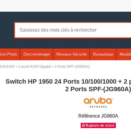
Son-Photo
Electroménager
Réseaux-Sécurité
Bureautique
Meuble
100/1000 + 2 ports RJ45 Gigabit + 2 Ports SPF-(JG960A)
Switch HP 1950 24 Ports 10/100/1000 + 2 
2 Ports SPF-(JG960A
Référence
JG960A
Rupture de stock