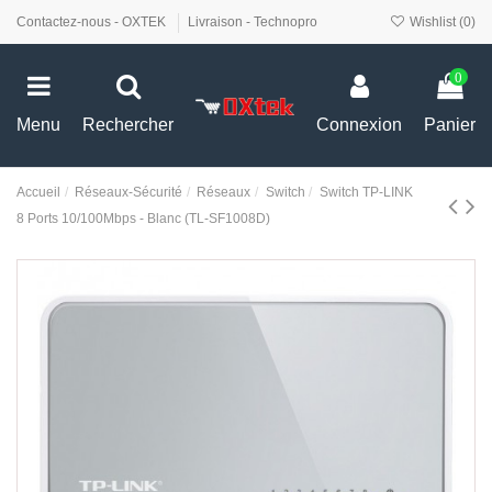
Contactez-nous - OXTEK
Livraison - Technopro
Wishlist (
0
)
0
Menu
Rechercher
Connexion
Panier
Accueil
Réseaux-Sécurité
Réseaux
Switch
Switch TP-LINK
8 Ports 10/100Mbps - Blanc (TL-SF1008D)