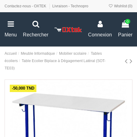
Contactez-nous - OXTEK
Livraison - Technopro
Wishlist (
0
)
0
Menu
Rechercher
Connexion
Panier
Accueil
Meuble Informatique
Mobilier scolaire
Tables
écoliers
Table Ecolier Biplace à Dégagement Latéral (SOT-
TE03)
-50,000 TND