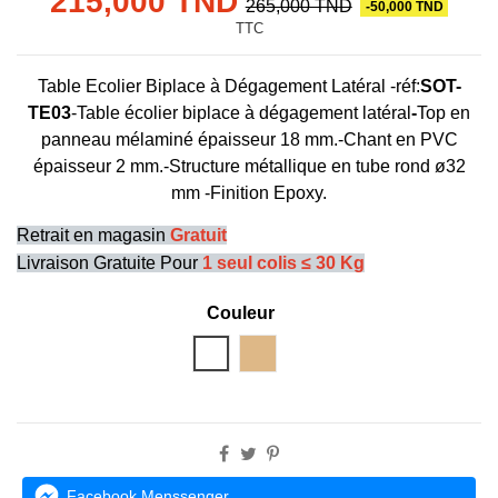
215,000 TND
265,000 TND
-50,000 TND
TTC
Table Ecolier Biplace à Dégagement Latéral -réf:
SOT-
TE03
-Table écolier biplace à dégagement latéral
-
Top en
panneau mélaminé épaisseur 18 mm.-Chant en PVC
épaisseur 2 mm.-Structure métallique en tube rond ø32
mm -Finition Epoxy.
Retrait en magasin
Gratuit
Livraison Gratuite Pour
1 seul colis ≤ 30 Kg
Couleur
Blanc
hêtre
Facebook Menssenger