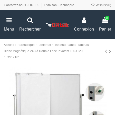
Contactez-nous - OXTEK
Livraison - Technopro
Wishlist (
0
)
0
Menu
Rechercher
Connexion
Panier
Accueil
Bureautique
Tableaux
Tableau Blanc
Tableau
Blanc Magnétique 2X3 à Double Face Pivotant 180X120
"TOS1218"