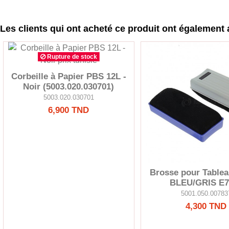
Les clients qui ont acheté ce produit ont également 
Rupture de stock
Corbeille à Papier PBS 12L -
Noir (5003.020.030701)
5003.020.030701
6,900 TND
Brosse pour Tabl
BLEU/GRIS E7
5001.050.00783
4,300 TND