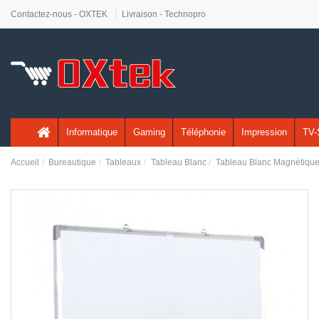
Contactez-nous - OXTEK
Livraison - Technopro
Informatique
Gaming
Téléphonie
Impression
TV-
Accueil
Bureautique
Tableaux
Tableau Blanc
Tableau Blanc Magnétiqu