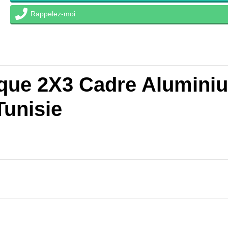
Rappelez-moi
ique 2X3 Cadre Alumin
Tunisie