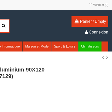
Wishlist (
0
)
Panier
/
Empty
Connexion
 Informatique
Maison et Mode
Sport & Loisirs
Climatiseurs
Aluminium 90X120
7129)