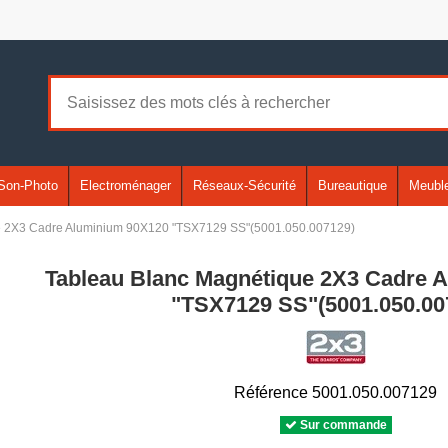
Son-Photo
Electroménager
Réseaux-Sécurité
Bureautique
Meuble
e 2X3 Cadre Aluminium 90X120 "TSX7129 SS"(5001.050.007129)
Tableau Blanc Magnétique 2X3 Cadre 
"TSX7129 SS"(5001.050.00
Référence
5001.050.007129
Sur commande