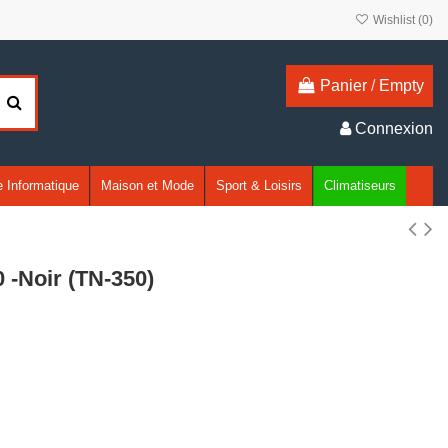
Wishlist (
0
)
Panier
/
Empty
Connexion
 Informatique
Maison et Mode
Sport & Loisirs
Climatiseurs
 -Noir (TN-350)