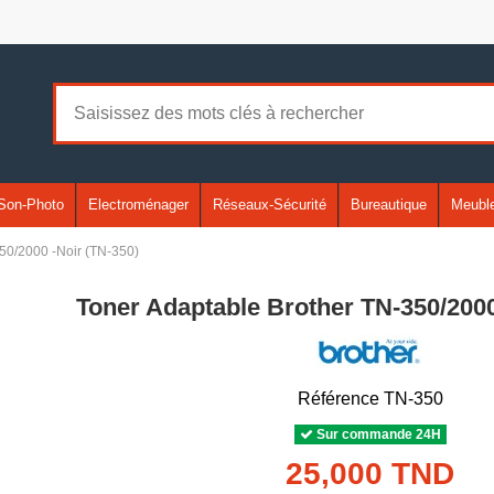
Son-Photo
Electroménager
Réseaux-Sécurité
Bureautique
Meuble
50/2000 -Noir (TN-350)
Toner Adaptable Brother TN-350/2000
Référence
TN-350
Sur commande 24H
25,000 TND