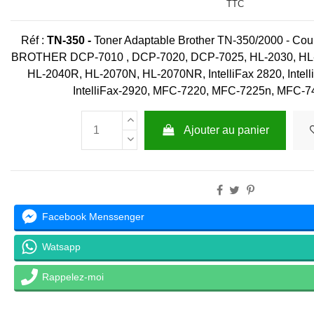
TTC
Réf :
TN-350
-
Toner Adaptable Brother TN-350/2000 - Coul
BROTHER DCP-7010 , DCP-7020, DCP-7025, HL-2030, HL-
HL-2040R, HL-2070N, HL-2070NR, IntelliFax 2820, Intelli
IntelliFax-2920, MFC-7220, MFC-7225n, MFC-
Ajouter au panier
Facebook Menssenger
Watsapp
Rappelez-moi