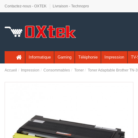
Contactez-nous - OXTEK
Livraison - Technopro
Informatique
Gaming
Téléphonie
Impression
TV-
Accueil
Impression
Consommables
Toner
Toner Adaptable Brother TN-3