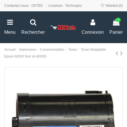
Contactez-nous - OXTEK
Livraison - Technopro
Wishlist (
0
)
0
Menu
Rechercher
Connexion
Panier
Accueil
Impression
Consommables
Toner
Toner Adaptable
Epson M300 Noir (A-M300)