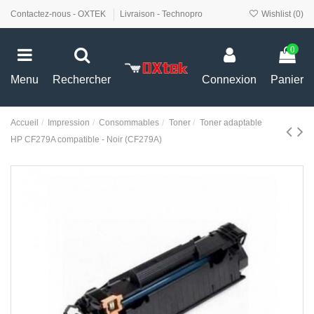
Contactez-nous - OXTEK
Livraison - Technopro
Wishlist (
0
)
0
Menu
Rechercher
Connexion
Panier
Accueil
Impression
Consommables
Toner
Toner adaptable
HP CF279A compatible - Noir (CF279A)