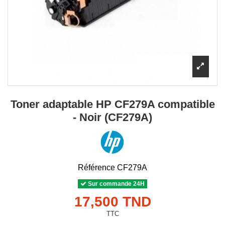
Toner adaptable HP CF279A compatible
- Noir (CF279A)
Référence
CF279A
Sur commande 24H
17,500 TND
TTC