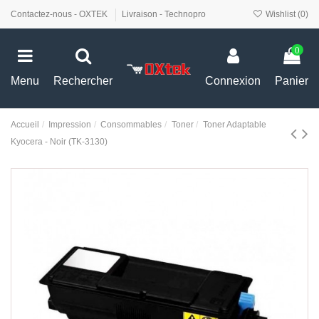
Contactez-nous - OXTEK
Livraison - Technopro
Wishlist (
0
)
0
Menu
Rechercher
Connexion
Panier
Accueil
Impression
Consommables
Toner
Toner Adaptable
Kyocera - Noir (TK-3130)