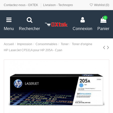
Contactez-nous - OXTEK
Livraison - Technopro
Wishlist (
0
)
0
Menu
Rechercher
Connexion
Panier
Accueil
Impression
Consommables
Toner
Toner d'origine
HP LaserJet CF531A pour HP 205A - Cyan