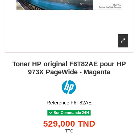
Toner HP original F6T82AE pour HP
973X PageWide - Magenta
Référence
F6T82AE
Sur Commande 24H
529,000 TND
TTC