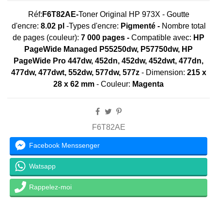
Réf:
F6T82AE-
Toner Original HP 973X - Goutte
d'encre:
8.02 pl
-Types d'encre:
Pigmenté -
Nombre total
de pages (couleur):
7 000 pages
-
Compatible avec:
HP
PageWide Managed P55250dw, P57750dw, HP
PageWide Pro 447dw, 452dn, 452dw, 452dwt, 477dn,
477dw, 477dwt, 552dw, 577dw, 577z
- Dimension:
215 x
28 x 62 mm
- Couleur:
Magenta
F6T82AE
Facebook Menssenger
Watsapp
Rappelez-moi