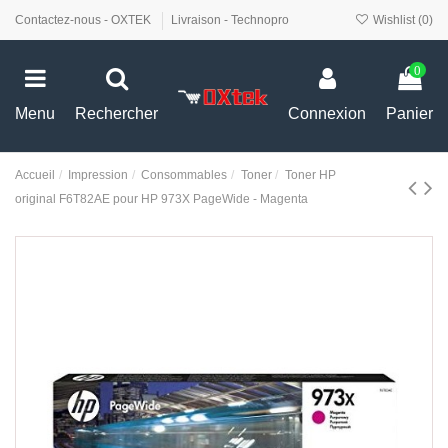
Contactez-nous - OXTEK
Livraison - Technopro
Wishlist (
0
)
0
Menu
Rechercher
Connexion
Panier
Accueil
Impression
Consommables
Toner
Toner HP
original F6T82AE pour HP 973X PageWide - Magenta