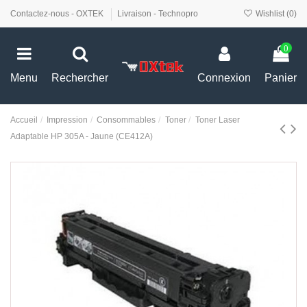
Contactez-nous - OXTEK
Livraison - Technopro
Wishlist (
0
)
0
Menu
Rechercher
Connexion
Panier
Accueil
Impression
Consommables
Toner
Toner Laser
Adaptable HP 305A - Jaune (CE412A)