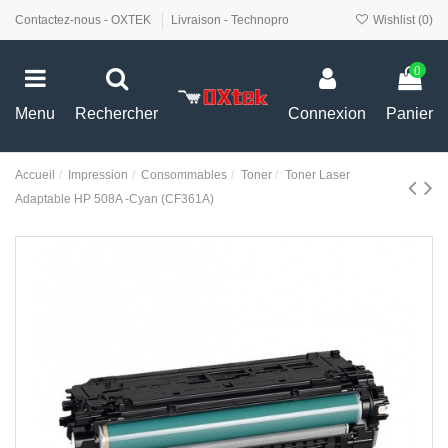
Contactez-nous - OXTEK
Livraison - Technopro
Wishlist (
0
)
0
Menu
Rechercher
Connexion
Panier
Accueil
Impression
Consommables
Toner
Toner Laser
Adaptable HP 508A -Cyan (CF361A)