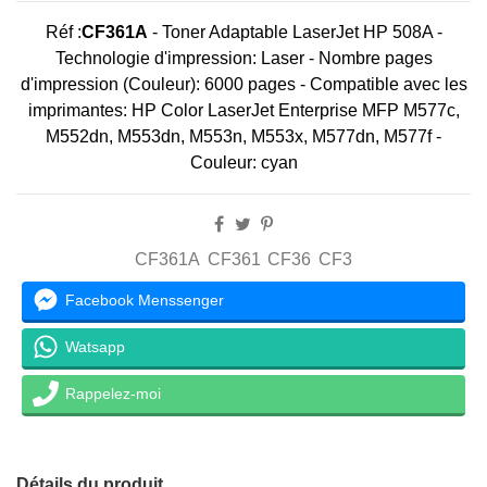
Réf :
CF361A
-
Toner Adaptable LaserJet HP 508A -
Technologie d'impression: Laser - Nombre pages
d'impression (Couleur): 6000 pages - Compatible avec les
imprimantes: HP Color LaserJet Enterprise MFP M577c,
M552dn, M553dn, M553n, M553x, M577dn, M577f -
Couleur: cyan
CF361A
CF361
CF36
CF3
Facebook Menssenger
Watsapp
Rappelez-moi
Détails du produit