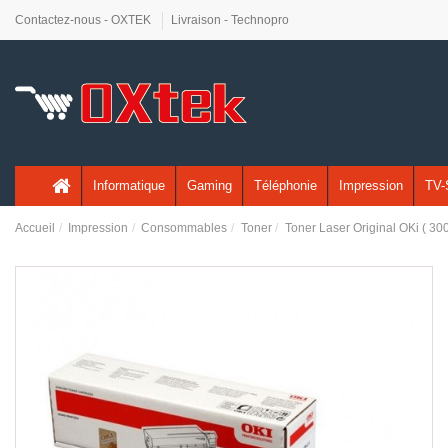
Contactez-nous - OXTEK
Livraison - Technopro
Informatique
Gaming
Téléphonie
Impression
TV-
Accueil
Impression
Consommables
Toner
Toner Laser Original OKi ( 30