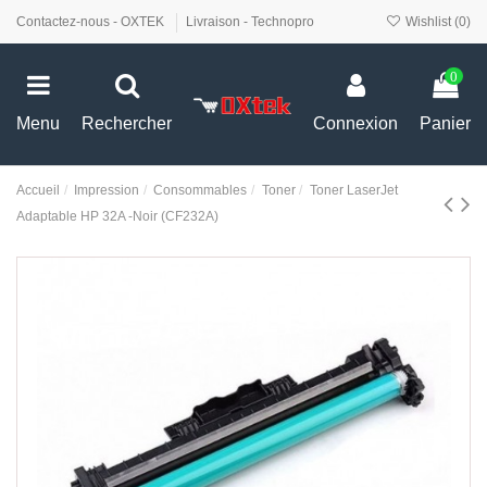
Contactez-nous - OXTEK
Livraison - Technopro
Wishlist (
0
)
0
Menu
Rechercher
Connexion
Panier
Accueil
Impression
Consommables
Toner
Toner LaserJet
Adaptable HP 32A -Noir (CF232A)