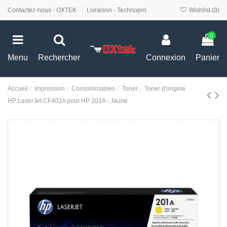
Contactez-nous - OXTEK
Livraison - Technopro
Wishlist (
0
)
0
Menu
Rechercher
Connexion
Panier
Accueil
Impression
Consommables
Toner
Toner d'origine
HP LaserJet CF402A pour HP 201A - Jaune