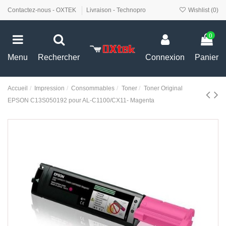
Contactez-nous - OXTEK
Livraison - Technopro
Wishlist (
0
)
0
Menu
Rechercher
Connexion
Panier
Accueil
Impression
Consommables
Toner
Toner Original
EPSON C13S050192 pour AL-C1100/CX11- Magenta