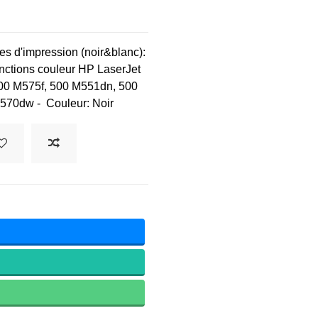
s d'impression (noir&blanc):
onctions couleur HP LaserJet
0 M575f,
500 M551dn
,
500
570dw - Couleur: Noir