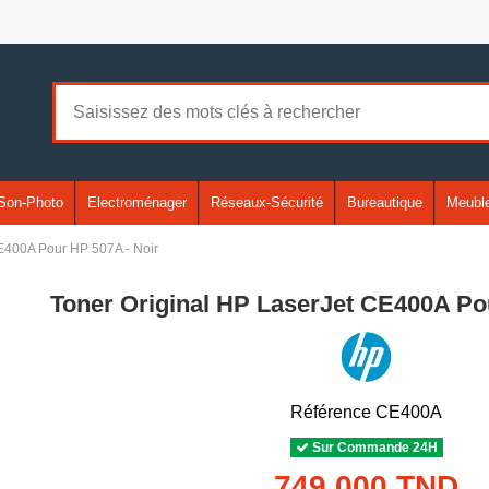
Son-Photo
Electroménager
Réseaux-Sécurité
Bureautique
Meuble
E400A Pour HP 507A - Noir
Toner Original HP LaserJet CE400A Po
Référence
CE400A
Sur Commande 24H
749,000 TND