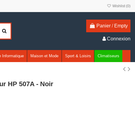
Wishlist (
0
)
Panier
/
Empty
Connexion
 Informatique
Maison et Mode
Sport & Loisirs
Climatiseurs
ur HP 507A - Noir