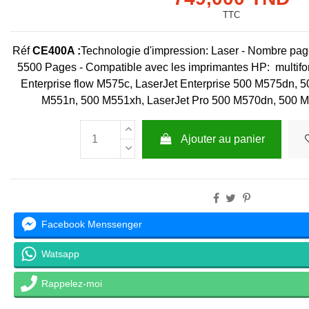
TTC
Réf
CE400A :
Technologie d'impression: Laser - Nombre page
5500 Pages - Compatible avec les imprimantes HP:
multif
Enterprise flow M575c
,
LaserJet Enterprise 500 M575dn
,
50
M551n
,
500 M551xh
,
LaserJet Pro 500 M570dn
,
500 M
Ajouter au panier
Facebook Menssenger
Watsapp
Rappelez-moi