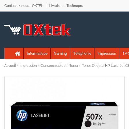
Contactez-nous - OXTEK
Livraison - Technopro
Informatique
Gaming
Téléphonie
Impression
TV-
Accueil
Impression
Consommables
Toner
Toner Original HP LaserJet C