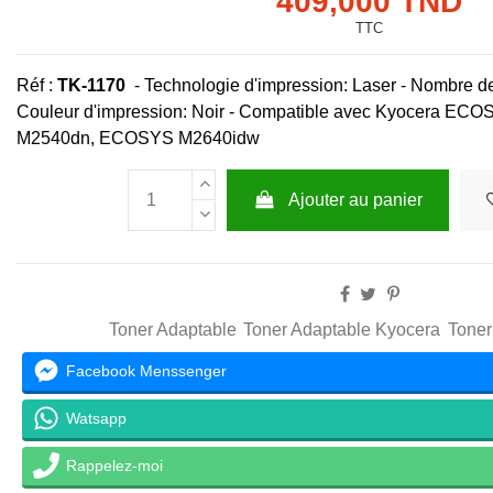
409,000 TND
TTC
Réf :
TK-1170
-
Technologie d'impression: Laser - Nombre d
Couleur d'impression: Noir - Compatible avec Kyocera 
M2540dn, ECOSYS M2640idw
Ajouter au panier
Toner Adaptable
Toner Adaptable Kyocera
Toner
Facebook Menssenger
Watsapp
Rappelez-moi