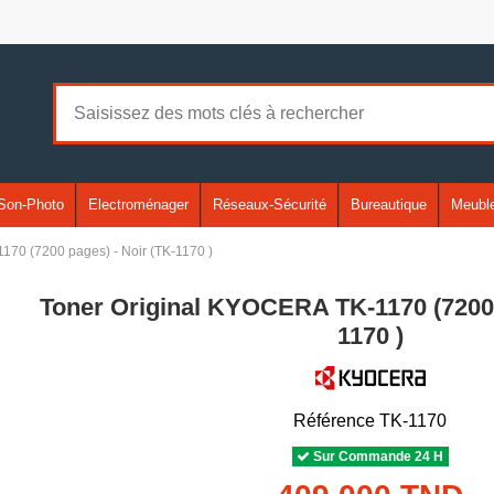
Son-Photo
Electroménager
Réseaux-Sécurité
Bureautique
Meuble
170 (7200 pages) - Noir (TK-1170 )
Toner Original KYOCERA TK-1170 (7200 
1170 )
Référence
TK-1170
Sur Commande 24 H