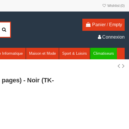
Wishlist (
0
)
Panier
/
Empty
Connexion
 Informatique
Maison et Mode
Sport & Loisirs
Climatiseurs
pages) - Noir (TK-