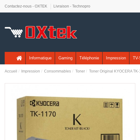
Contactez-nous - OXTEK
Livraison - Technopro
Informatique
Gaming
Téléphonie
Impression
TV-
Accueil
Impression
Consommables
Toner
Toner Original KYOCERA TK-1