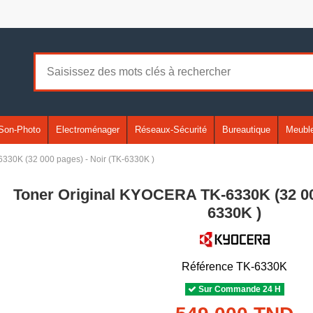
Son-Photo
Electroménager
Réseaux-Sécurité
Bureautique
Meuble
330K (32 000 pages) - Noir (TK-6330K )
Toner Original KYOCERA TK-6330K (32 000
6330K )
Référence
TK-6330K
Sur Commande 24 H