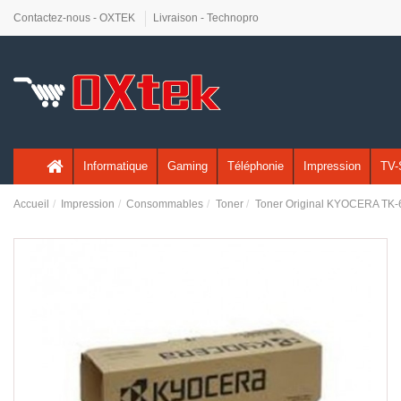
Contactez-nous - OXTEK
Livraison - Technopro
Informatique
Gaming
Téléphonie
Impression
TV-
Accueil
Impression
Consommables
Toner
Toner Original KYOCERA TK-6