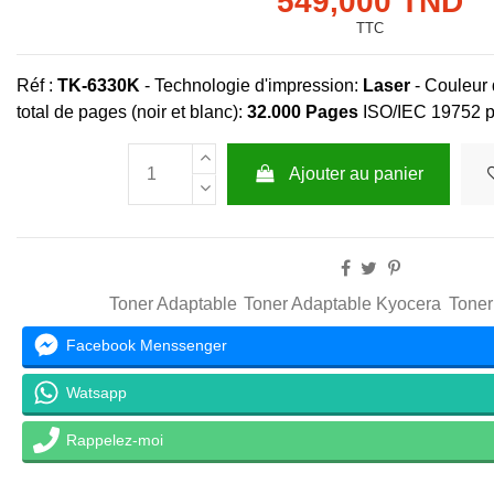
549,000 TND
TTC
Réf :
TK-6330K
-
Technologie d'impression:
Laser
- Couleur 
total de pages (noir et blanc):
32.000
Pages
ISO/IEC 19752 p
Ajouter au panier
Toner Adaptable
Toner Adaptable Kyocera
Toner
Facebook Menssenger
Watsapp
Rappelez-moi