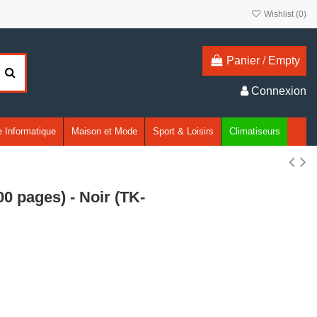
Wishlist (
0
)
Panier
/
Empty
Connexion
 Informatique
Maison et Mode
Sport & Loisirs
Climatiseurs
 pages) - Noir (TK-