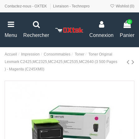
Contactez-nous - OXTEK
Livraison - Technopro
Wishlist (
0
)
0
Menu
Rechercher
Connexion
Panier
Accueil
Impression
Consommables
Toner
Toner Original
Lexmark C2425,MC2325,MC2425,MC2535,MC2640 (3 500 Pages
) - Magenta (C245XM0)