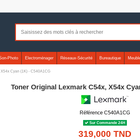
Son-Photo
Electroménager
Réseaux-Sécurité
Bureautique
Meuble
, X54x Cyan (1K) - C540A1CG
Toner Original Lexmark C54x, X54x Cya
Référence
C540A1CG
Sur Commande 24H
319,000 TND