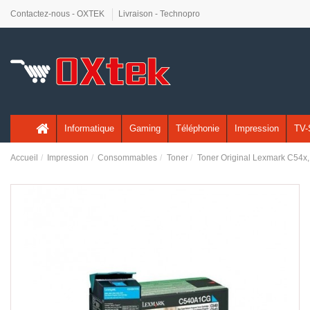
Contactez-nous - OXTEK
Livraison - Technopro
Informatique
Gaming
Téléphonie
Impression
TV-
Accueil
Impression
Consommables
Toner
Toner Original Lexmark C54x