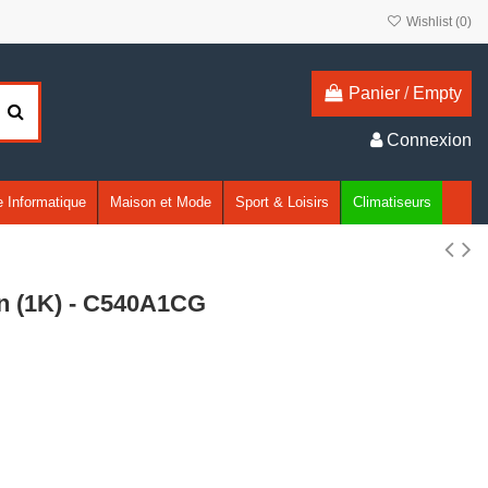
Wishlist (
0
)
Panier
/
Empty
Connexion
 Informatique
Maison et Mode
Sport & Loisirs
Climatiseurs
n (1K) - C540A1CG