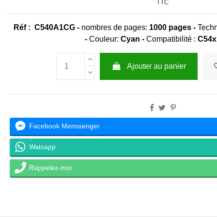
TTC
Réf : C540A1CG -
nombres de pages:
1000 pages -
Techn
-
Couleur:
Cyan -
Compatibilité :
C54x
Ajouter au panier
Facebook Menssenger
Watsapp
Rappelez-moi